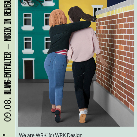
KLANG-ENTFALTER – MUSIK IN BEWEGUNG FÜR DIE NORDSTADT
09.08.
‚We are WRK‘ (c) WRK Design