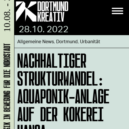
10.08. - 31.08.
28.10. 2022
Allgemeine News
,
Dortmund
,
Urbanität
KLANG-ENTFALTER – MUSIK IN BEWEGUNG FÜR DIE NORDSTADT
NACHHALTIGER
STRUKTURWANDEL:
AQUAPONIK-ANLAGE
AUF DER KOKEREI