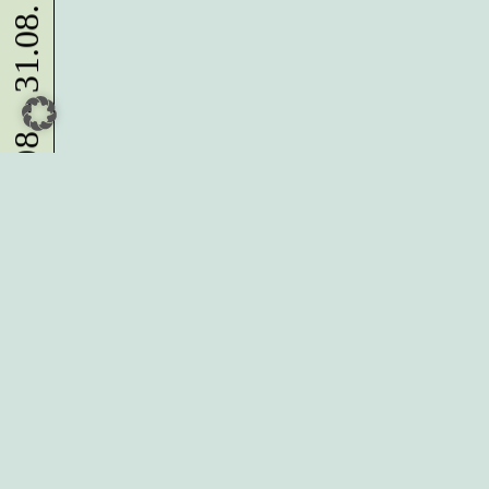
10.08. - 31.08.
Du möchtest alle Neuigkeiten aus
der Kreativwirtschaft per
Newsletter erhalten?
Melde Dich
HIER
an!
IMPRESSUM
DATENSCHUTZ