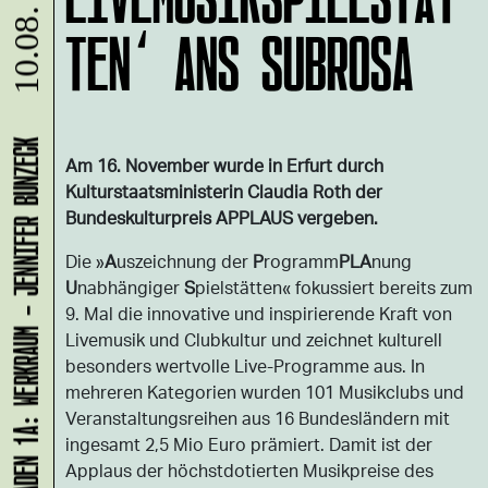
10.08.
TEN‘ ANS SUBROSA
LADEN 1A: WERKRAUM - JENNIFER BUNZECK
Am 16. November wurde in Erfurt durch
Kulturstaatsministerin Claudia Roth der
Bundeskulturpreis APPLAUS vergeben.
Die »
A
uszeichnung der
P
rogramm
PLA
nung
U
nabhängiger
S
pielstätten« fokussiert bereits zum
9. Mal die innovative und inspirierende Kraft von
Livemusik und Clubkultur und zeichnet kulturell
besonders wertvolle Live-Programme aus. In
mehreren Kategorien wurden 101 Musikclubs und
Veranstaltungsreihen aus 16 Bundesländern mit
ingesamt 2,5 Mio Euro prämiert. Damit ist der
Applaus der höchstdotierten Musikpreise des