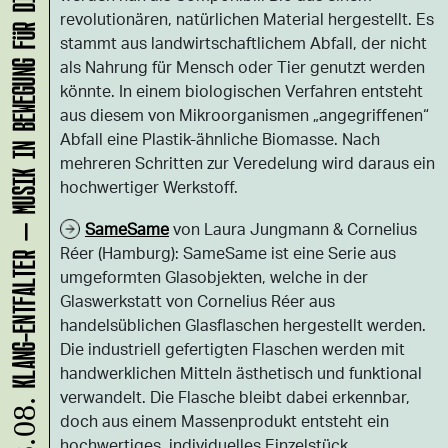
KLANG-ENTFALTER – MUSIK IN BEWEGUNG FÜR DIE NORDSTADT
revolutionären, natürlichen Material hergestellt. Es
stammt aus landwirtschaftlichem Abfall, der nicht
als Nahrung für Mensch oder Tier genutzt werden
könnte. In einem biologischen Verfahren entsteht
aus diesem von Mikroorganismen „angegriffenen“
Abfall eine Plastik-ähnliche Biomasse. Nach
mehreren Schritten zur Veredelung wird daraus ein
hochwertiger Werkstoff.
SameSame
von Laura Jungmann & Cornelius
Réer (Hamburg): SameSame ist eine Serie aus
umgeformten Glasobjekten, welche in der
Glaswerkstatt von Cornelius Réer aus
handelsüblichen Glasflaschen hergestellt werden.
Die industriell gefertigten Flaschen werden mit
handwerklichen Mitteln ästhetisch und funktional
verwandelt. Die Flasche bleibt dabei erkennbar,
08.08.
doch aus einem Massenprodukt entsteht ein
hochwertiges, individuelles Einzelstück.