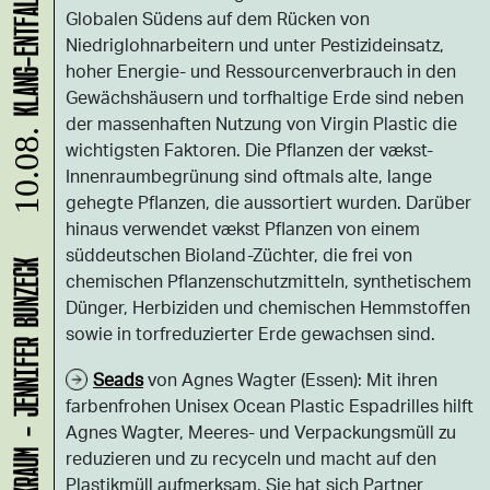
Globalen Südens auf dem Rücken von
Niedriglohnarbeitern und unter Pestizideinsatz,
hoher Energie- und Ressourcenverbrauch in den
Gewächshäusern und torfhaltige Erde sind neben
der massenhaften Nutzung von Virgin Plastic die
10.08.
wichtigsten Faktoren. Die Pflanzen der vækst-
Innenraumbegrünung sind oftmals alte, lange
gehegte Pflanzen, die aussortiert wurden. Darüber
hinaus verwendet vækst Pflanzen von einem
süddeutschen Bioland-Züchter, die frei von
LADEN 1A: WERKRAUM - JENNIFER BUNZECK
chemischen Pflanzenschutzmitteln, synthetischem
Dünger, Herbiziden und chemischen Hemmstoffen
sowie in torfreduzierter Erde gewachsen sind.
Seads
von Agnes Wagter (Essen): Mit ihren
farbenfrohen Unisex Ocean Plastic Espadrilles hilft
Agnes Wagter, Meeres- und Verpackungsmüll zu
reduzieren und zu recyceln und macht auf den
Plastikmüll aufmerksam. Sie hat sich Partner