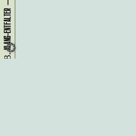
08.08.
Du möchtest alle Neuigkeiten aus
der Kreativwirtschaft per
Newsletter erhalten?
Melde Dich
HIER
an!
IMPRESSUM
DATENSCHUTZ