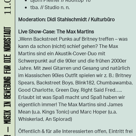
11.08.
tba. // Studio n. n.
Moderation: Didi Stahlschmidt / Kulturbüro
KLANG-ENTFALTER – MUSIK IN BEWEGUNG FÜR DIE NORDSTADT
Live Show-Case: The Max Martins
„Wenn Backstreet Punks auf Britney treffen – was
kann da schon (nicht) schief gehen? The Max
Martins sind ein Akustik-Cover-Duo mit
Schwerpunkt auf die 90ier und die frühen 2000er
Jahre. Mit zwei Gitarren und Gesang und natürlich
im klassischen 90ies Outfit spielen wir z. B.: Britney
Spears, Backstreet Boys, Blink182, Chumbawamba,
Good Charlotte, Green Day, Right Said Fred…..
Erlaubt ist was Spaß macht und Spaß haben wir
eigentlich immer! The Max Martins sind James
Mean (u.a. Kings Tonic) und Marc Hoper (u.a.
Whiskerlad, An Spiorad)
Öffentlich & für alle Interessierten offen, Eintritt frei