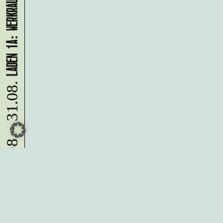
10.08. - 31.08.
Du möchtest alle Neuigkeiten aus
der Kreativwirtschaft per
Newsletter erhalten?
Melde Dich
HIER
an!