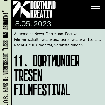
HANS B: VERNISSAGE "LASS UNS ABHAUEN!"
8.05. 2023
Allgemeine News
,
Dortmund
,
Festival
,
Filmwirtschaft
,
Kreativquartiere
,
Kreativwirtschaft
,
Nachtkultur
,
Urbanität
,
Veranstaltungen
11. DORTMUNDER
TRESEN
FILMFESTIVAL
09.08.