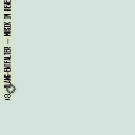
KLANG-ENTFALTER – MUSIK IN BEWEGUNG FÜR DIE NORDSTADT
07.08.
Du möchtest alle Neuigkeiten aus
der Kreativwirtschaft per
Newsletter erhalten?
Melde Dich
HIER
an!