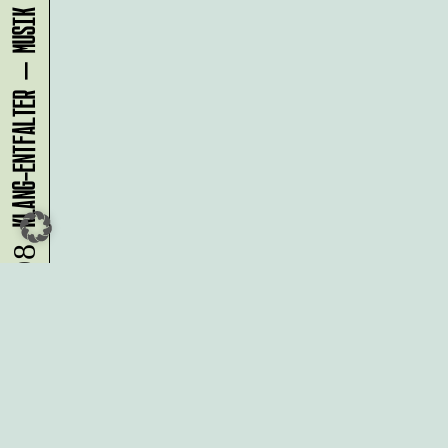
08.08.
Du möchtest alle Neuigkeiten aus
der Kreativwirtschaft per
Newsletter erhalten?
Melde Dich
HIER
an!
IMPRESSUM