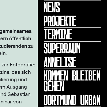
NEWS
PROJEKTE
TERMINE
n gemeinsames
ern öffentlich
SUPERRAUM
Studierenden zu
ln.
ANNELISE
zur Fotografie:
KOMMEN BLEIBEN
ine, das sich
ilierung und
GEHEN
enem Ausgang
DORTMUND URBAN
und Sebastian
eminar von