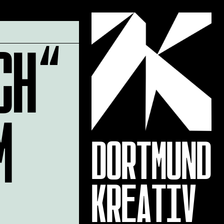
CH“
M
DORTMUND
KREATIV