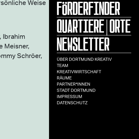
FÖRDERFINDER
ersönliche Weise
QUARTIERE|ORTE
NEWSLETTER
, Ibrahim
e Meisner,
 Tommy Schröer,
ÜBER DORTMUND KREATIV
TEAM
KREATIVWIRTSCHAFT
RÄUME
PARTNER*INNEN
STADT DORTMUND
IMPRESSUM
DATENSCHUTZ