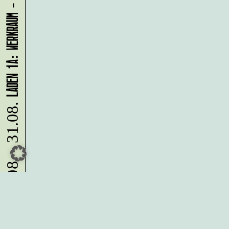
LADEN 1A: WERKRAUM - JENNIFER BUNZECK
10.08. - 31.08.
Du möchtest alle Neuigkeiten aus
der Kreativwirtschaft per
Newsletter erhalten?
Melde Dich
HIER
an!