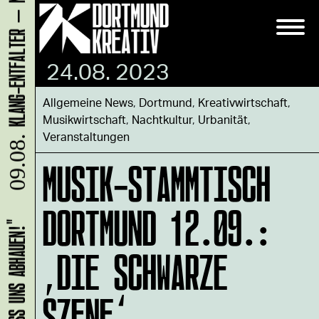
24.08. 2023
Allgemeine News
,
Dortmund
,
Kreativwirtschaft
,
Musikwirtschaft
,
Nachtkultur
,
Urbanität
,
Veranstaltungen
09.08.
MUSIK-STAMMTISCH
DORTMUND 12.09.:
‚DIE SCHWARZE
SZENE‘