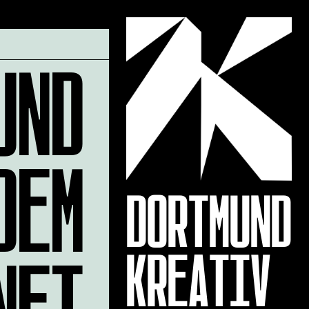
UND
DEM
DORTMUND
NET
KREATIV