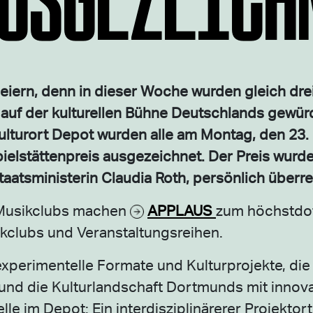
iern, denn in dieser Woche wurden gleich drei
 auf der kulturellen Bühne Deutschlands gewür
ulturort Depot wurden alle am Montag, den 23.
stättenpreis ausgezeichnet. Der Preis wurde
aatsministerin Claudia Roth, persönlich überre
r Musikclubs machen
APPLAUS
zum höchstdot
kclubs und Veranstaltungsreihen.
 experimentelle Formate und Kulturprojekte, di
nd die Kulturlandschaft Dortmunds mit innova
lle im Depot: Ein interdisziplinärerer Projektor