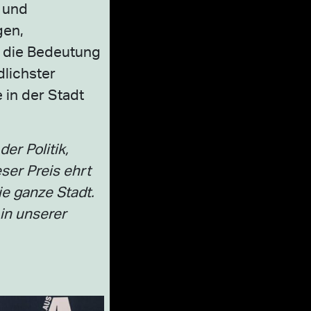
n und
gen,
d die Bedeutung
lichster
 in der Stadt
er Politik,
ser Preis ehrt
e ganze Stadt.
in unserer