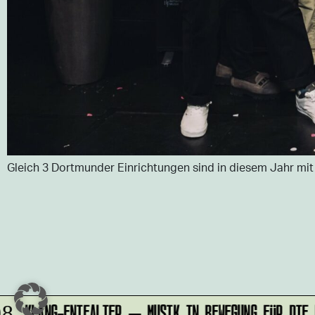
Gleich 3 Dortmunder Einrichtungen sind in diesem Jahr mit
KLANG-ENTFALTER – MUSIK IN BEWEGUNG FÜR DIE N
8.