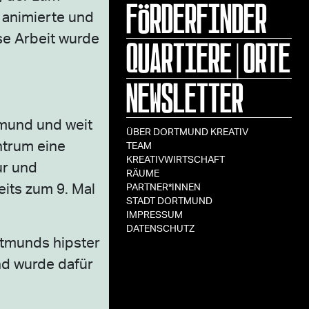
FÖRDERFINDER
 animierte und
se Arbeit wurde
QUARTIERE|ORTE
NEWSLETTER
tmund und weit
ÜBER DORTMUND KREATIV
ntrum eine
TEAM
KREATIVWIRTSCHAFT
ur und
RÄUME
its zum 9. Mal
PARTNER*INNEN
STADT DORTMUND
IMPRESSUM
DATENSCHUTZ
rtmunds hipster
nd wurde dafür