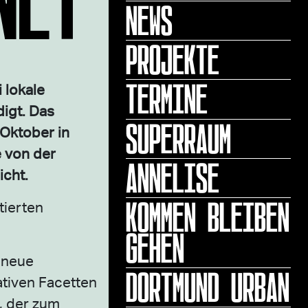
NEWS
PROJEKTE
TERMINE
 lokale
digt. Das
SUPERRAUM
 Oktober in
 von der
ANNELISE
icht.
KOMMEN BLEIBEN
ierten
GEHEN
e neue
DORTMUND URBAN
tiven Facetten
t, der zum