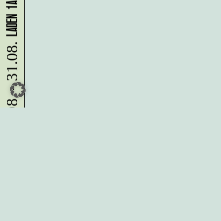
10.08. - 31.08.
Du möchtest alle Neuigkeiten aus
der Kreativwirtschaft per
Newsletter erhalten?
Melde Dich
HIER
an!
IMPRESSUM
DATENSCHUTZ