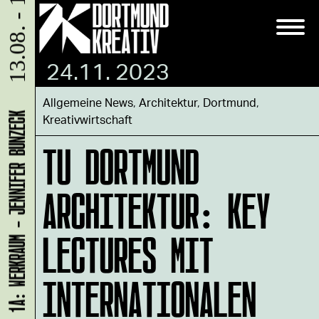
13.08. - 15.08.
24.11. 2023
Allgemeine News
,
Architektur
,
Dortmund
,
Kreativwirtschaft
LADEN 1A: WERKRAUM - JENNIFER BUNZECK
TU DORTMUND
ARCHITEKTUR: KEY
LECTURES MIT
INTERNATIONALEN