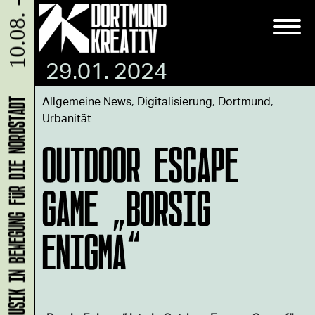
10.08. - 31.08.
29.01. 2024
Allgemeine News
,
Digitalisierung
,
Dortmund
,
KLANG-ENTFALTER – MUSIK IN BEWEGUNG FÜR DIE NORDSTADT
Urbanität
OUTDOOR ESCAPE
GAME „BORSIG
ENIGMA“