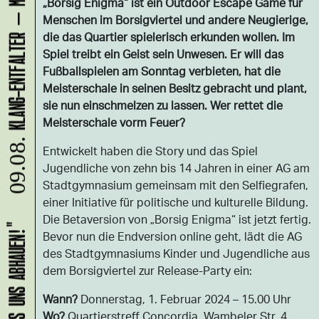
„Borsig Enigma“ ist ein Outdoor Escape Game für
Menschen im Borsigviertel und andere Neugierige,
die das Quartier spielerisch erkunden wollen. Im
Spiel treibt ein Geist sein Unwesen. Er will das
Fußballspielen am Sonntag verbieten, hat die
Meisterschale in seinen Besitz gebracht und plant,
sie nun einschmelzen zu lassen. Wer rettet die
Meisterschale vorm Feuer?
09.08.
Entwickelt haben die Story und das Spiel
Jugendliche von zehn bis 14 Jahren in einer AG am
Stadtgymnasium gemeinsam mit den Selfiegrafen,
einer Initiative für politische und kulturelle Bildung.
Die Betaversion von „Borsig Enigma“ ist jetzt fertig.
Bevor nun die Endversion online geht, lädt die AG
des Stadtgymnasiums Kinder und Jugendliche aus
dem Borsigviertel zur Release-Party ein:
Wann?
Donnerstag, 1. Februar 2024 – 15.00 Uhr
Wo?
Quartierstreff Concordia, Wambeler Str. 4