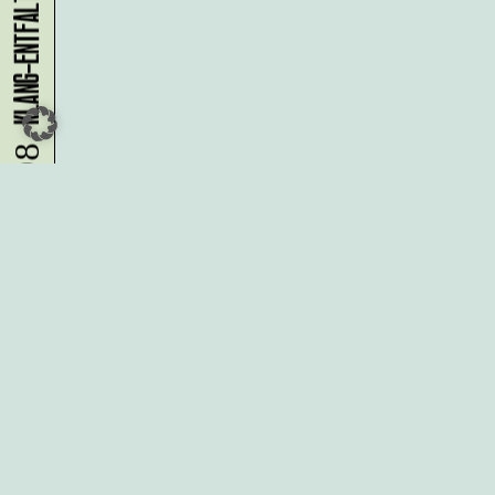
07.08.
Du möchtest alle Neuigkeiten aus
der Kreativwirtschaft per
Newsletter erhalten?
Melde Dich
HIER
an!
IMPRESSUM
DATENSCHUTZ