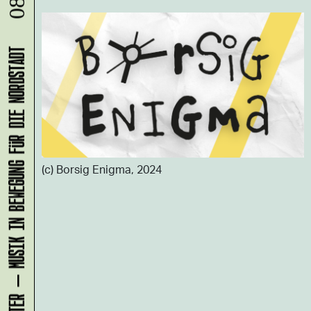
KLANG-ENTFALTER – MUSIK IN BEWEGUNG FÜR DIE NORDSTADT
(c) Borsig Enigma, 2024