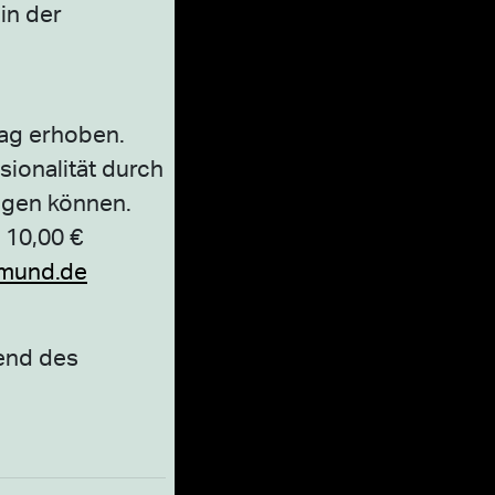
in der
rag erhoben.
sionalität durch
egen können.
 10,00 €
tmund.de
rend des