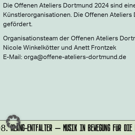
Die Offenen Ateliers Dortmund 2024 sind ei
Künstlerorganisationen. Die Offenen Atelier
gefördert.
Organisationsteam der Offenen Ateliers Dor
Nicole Winkelkötter und Anett Frontzek
E-Mail: orga@offene-ateliers-dortmund.de
KLANG-ENTFALTER – MUSIK IN BEWEGUNG FÜR DIE 
8.