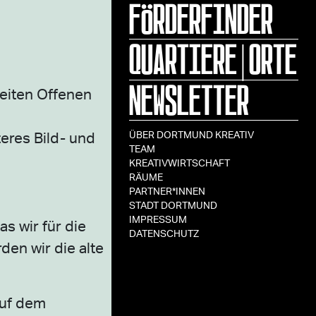
FÖRDERFINDER
QUARTIERE|ORTE
NEWSLETTER
eiten Offenen
teres Bild- und
ÜBER DORTMUND KREATIV
TEAM
KREATIVWIRTSCHAFT
RÄUME
PARTNER*INNEN
STADT DORTMUND
IMPRESSUM
s wir für die
DATENSCHUTZ
den wir die alte
auf dem