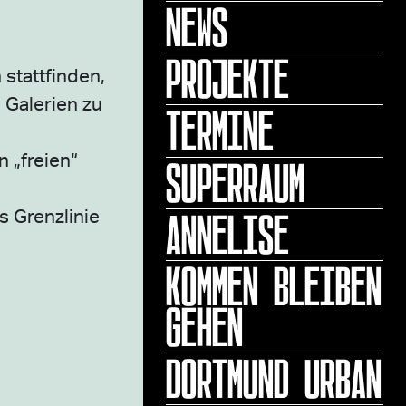
NEWS
PROJEKTE
stattfinden,
 Galerien zu
TERMINE
SUPERRAUM
 „freien“
ANNELISE
s Grenzlinie
KOMMEN BLEIBEN
GEHEN
DORTMUND URBAN