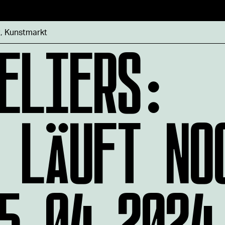
ELIERS:
t
,
Kunstmarkt
 LÄUFT NO
5.04.2024