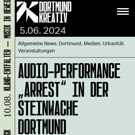
KLANG-ENTFALTER – MUSIK IN BEWEGUNG FÜR DIE NORDSTADT
5.06. 2024
Allgemeine News
,
Dortmund
,
Medien
,
Urbanität
,
Veranstaltungen
AUDIO-PERFORMANCE
„ARREST“ IN DER
STEINWACHE
10.08.
DORTMUND