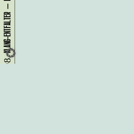
08.08.
Du möchtest alle Neuigkeiten aus
der Kreativwirtschaft per
Newsletter erhalten?
Melde Dich
HIER
an!
IMPRESSUM
DATENSCHUTZ