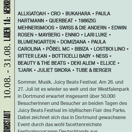
ALLIGATOAH ▪ CRO ▪ BUKAHARA ▪ PAULA
HARTMANN ▪ QUERBEAT ▪ 1986ZIG
MEHNERSMOOS ▪ SWISS & DIE ANDERN ▪ EDWIN
ROSEN ▪ MAYBERG ▪ ENNIO ▪ LARI LUKE ▪
BLUMENGARTEN ▪ DOMIZIANA ▪ PAULA
10.08. - 31.08.
CAROLINA ▪ PÖBEL MC ▪ BIBIZA ▪ LOSTBOI LINO ▪
RITTER LEAN ▪ BOTTICELLI BABY ▪ NESS ▪
BEAUTY & THE BEATS ▪ DEKI ALEM ▪ ELLICE ▪
TJARK ▪ JULIET SIKORA ▪ TUBE & BERGER
Sommer. Musik. Juicy Beats Festival. Am 26. und
27. Juli ist es wieder so weit und der Westfalenpark
in Dortmund erwartet insgesamt über 50.000
Besucherinnen und Besucher an beiden Tagen des
Juicy Beats Festival im idyllischen Flair des Parks.
Dabei zeichnet sich das in Dortmund gewachsene
Event durch das wohl facettenreichste
Festivalprogramm Deutschlands aus.