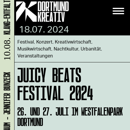
18.07. 2024
10.08.
Festival
,
Konzert
,
Kreativwirtschaft
,
Musikwirtschaft
,
Nachtkultur
,
Urbanität
,
Veranstaltungen
JUICY BEATS
LADEN 1A: WERKRAUM - JENNIFER BUNZECK
FESTIVAL 2024
26. UND 27. JULI IM WESTFALENPARK
DORTMUND