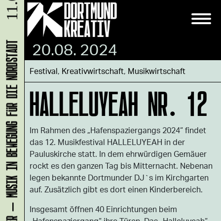
11.08.
20.08. 2024
KLANG-ENTFALTER – MUSIK IN BEWEGUNG FÜR DIE NORDSTADT
Festival
,
Kreativwirtschaft
,
Musikwirtschaft
HALLELUYEAH NR. 12
Im Rahmen des „Hafenspaziergangs 2024“ findet
das 12. Musikfestival HALLELUYEAH in der
Pauluskirche statt. In dem ehrwürdigen Gemäuer
rockt es den ganzen Tag bis Mitternacht. Nebenan
legen bekannte Dortmunder DJ`s im Kirchgarten
auf. Zusätzlich gibt es dort einen Kinderbereich.
Insgesamt öffnen 40 Einrichtungen beim
„Hafenspaziergang“ ihre Türen. Das „Halleluyeah“