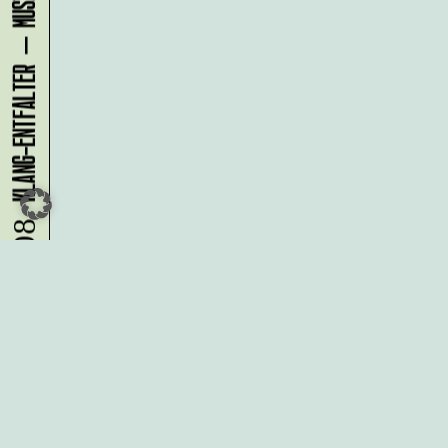
08.08.
Du möchtest alle Neuigkeiten aus
der Kreativwirtschaft per
Newsletter erhalten?
Melde Dich
HIER
an!
IMPRESSUM
DATENSCHUTZ