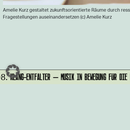
Amelie Kurz gestaltet zukunftsorientierte Räume durch res
Fragestellungen auseinandersetzen (c) Amelie Kurz
KLANG-ENTFALTER – MUSIK IN BEWEGUNG FÜR DIE N
8.
Du möchtest alle Neuigkeiten aus de
Kreativwirtschaft per Newsletter erh
Melde Dich
HIER
an!