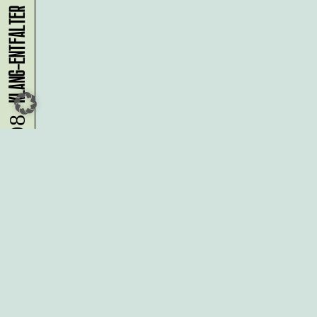
09.08.
Du möchtest alle Neuigkeiten aus
der Kreativwirtschaft per
Newsletter erhalten?
Melde Dich
HIER
an!
IMPRESSUM
DATENSCHUTZ