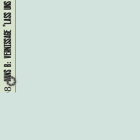
HANS B: VERNISSAGE "LASS UNS ABHAUEN!"
09.08.
Du möchtest alle Neuigkeiten aus
der Kreativwirtschaft per
Newsletter erhalten?
Melde Dich
HIER
an!