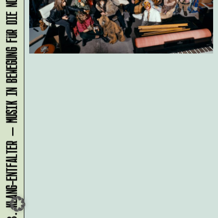
KLANG-ENTFALTER – MUSIK IN BEWEGUNG FÜR DIE NORDSTADT