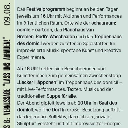
09.08.
Das
Festivalprogramm
beginnt an beiden Tagen
jeweils um
16 Uhr
mit Aktionen und Performances
im öffentlichen Raum. Orte wie der
schauraum:
comic + cartoon
, das
Pianohaus van
Bremen
,
Rudi’s Waschsalon
und das
Treppenhaus
HANS B: VERNISSAGE "LASS UNS ABHAUEN!"
des domicil
werden zu offenen Spielstätten für
improvisierte Musik, spontane Kunst und kreative
Experimente.
Ab
18 Uhr
treffen sich Besucher:innen und
Künstler:innen zum gemeinsamen Zwischenstopp
„
Lecker Häppchen
“ im Treppenhaus des domicil –
mit Live-Performances, Texten, Musik und der
traditionellen
Suppe für alle
.
Der Abend gipfelt jeweils ab
20 Uhr
im
Saal des
domicil
, wo
The Dorf
in großer Besetzung auftritt –
das legendäre Kollektiv, das sich als „soziale
Skulptur“ versteht und mit improvisierter Energie,