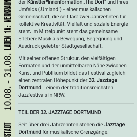
LADEN 1A: WERKRAUM - JENNIFER BUNZECK
der
Künstler*innenformation „The Dorf“
und ihres
Umfelds („Umland“) – einer musikalischen
Gemeinschaft, die seit fast zwei Jahrzehnten für
kollektive Kreativität, Vielfalt und soziale Energie
steht. Im Mittelpunkt steht das gemeinsame
Erleben: Musik als Bewegung, Begegnung und
Ausdruck gelebter Stadtgesellschaft.
Mit seiner offenen Struktur, den vielfältigen
10.08. - 31.08.
Formaten und der unmittelbaren Nähe zwischen
Kunst und Publikum bildet das Festival zugleich
einen zentralen Höhepunkt der
32. Jazztage
Dortmund
– einem der traditionsreichsten
Jazzfestivals in NRW.
TEIL DER 32. JAZZTAGE DORTMUND
Seit über drei Jahrzehnten stehen die
Jazztage
Dortmund
für musikalische Grenzgänge,