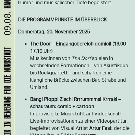
Humor und musikalischer Tiefe begeistert.
09.08.
DIE PROGRAMMPUNKTE IM ÜBERBLICK
Donnerstag, 20. November 2025
The Door – Eingangsbereich domicil (16.00–
17.10 Uhr)
KLANG-ENTFALTER – MUSIK IN BEWEGUNG FÜR DIE NORDSTADT
Musiker:innen von
The Dorf
spielen in
wechselnden Formationen – von Akustikduo
bis Rockquartett – und schaffen eine
klangliche Brücke zwischen Bar, Straße und
Umland.
Bäng! Plopp! Zisch! Rrrrummms! Krrrak! –
schauraum: comic + cartoon
Improvisierte Musik trifft auf Videokunst:
Live-Improvisationen zu einer Videopartitur,
begleitet von Visual Artist
Artur Fast
, der die