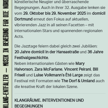
KLANG-ENTFALTER – MUSIK IN BEWEGUNG FÜR DIE NORDSTADT
künstlerische Neugier und überraschende
Begegnungen. Auch in ihrer 32. Ausgabe lenken sie
vom
29. Oktober bis 29. November 2025
im
domicil
Dortmund
erneut den Fokus auf aktuellen,
vibrierenden Jazz in all seinen Facetten – mit
internationalen Stars und spannenden regionalen
Acts.
Die Jazztage feiern dabei gleich zwei Jubiläen:
20 Jahre domicil in der Hansastraße
und
36 Jahre
Festivalgeschichte
.
Neben internationalen Gästen wie
Mary
Halvorson
,
Zara McFarlane
,
Vincent Peirani
,
Bill
Frisell
und
Luise Volkmann’s Èté Large
zeigt das
Festival mit Formaten wie
The Dorf & Umland
auch
die kreative Kraft der lokalen Szene.
KLANGRÄUME. INTERVENTIONEN UND
BEGEGNUNGEN