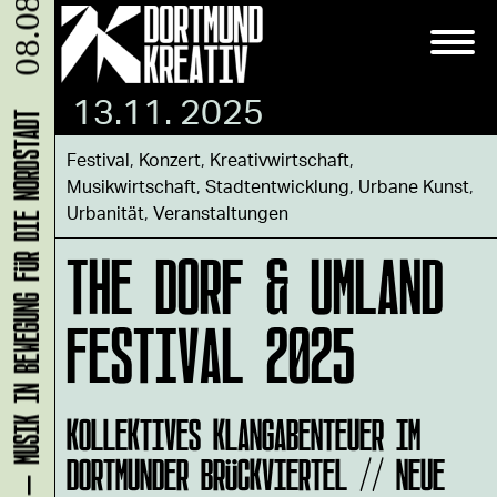
08.08.
13.11. 2025
KLANG-ENTFALTER – MUSIK IN BEWEGUNG FÜR DIE NORDSTADT
Festival
,
Konzert
,
Kreativwirtschaft
,
Musikwirtschaft
,
Stadtentwicklung
,
Urbane Kunst
,
Urbanität
,
Veranstaltungen
THE DORF & UMLAND
FESTIVAL 2025
KOLLEKTIVES KLANGABENTEUER IM
DORTMUNDER BRÜCKVIERTEL // NEUE