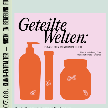
KLANG-ENTFALTER – MUSIK IN BEWEGUNG FÜR DIE NORDSTADT
07.08.