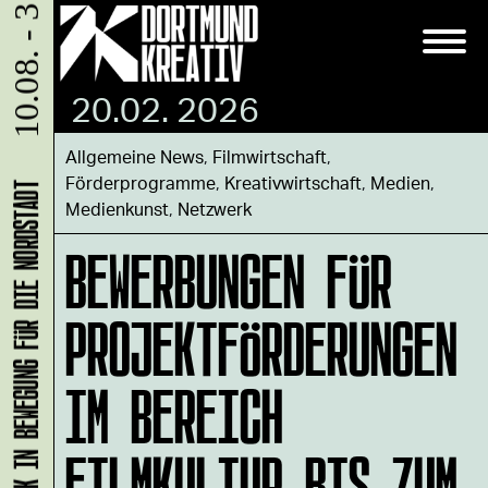
10.08. - 31.08.
20.02. 2026
Allgemeine News
,
Filmwirtschaft
,
Förderprogramme
,
Kreativwirtschaft
,
Medien
,
KLANG-ENTFALTER – MUSIK IN BEWEGUNG FÜR DIE NORDSTADT
Medienkunst
,
Netzwerk
BEWERBUNGEN FÜR
PROJEKTFÖRDERUNGEN
IM BEREICH
FILMKULTUR BIS ZUM