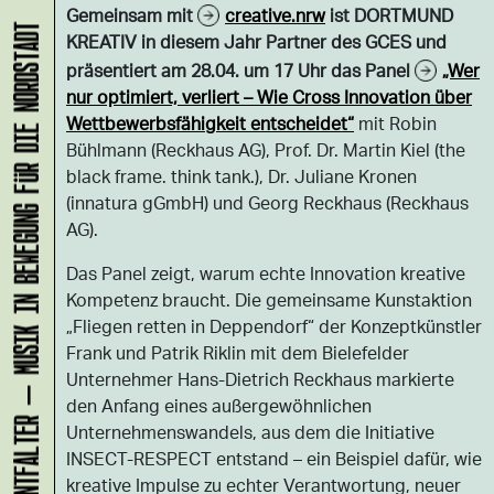
Gemeinsam mit
creative.nrw
ist DORTMUND
KLANG-ENTFALTER – MUSIK IN BEWEGUNG FÜR DIE NORDSTADT
KREATIV in diesem Jahr Partner des GCES und
präsentiert am 28.04. um 17 Uhr das Panel
„Wer
nur optimiert, verliert – Wie Cross Innovation über
Wettbewerbsfähigkeit entscheidet“
mit Robin
Bühlmann (Reckhaus AG), Prof. Dr. Martin Kiel (the
black frame. think tank.), Dr. Juliane Kronen
(innatura gGmbH) und Georg Reckhaus (Reckhaus
AG).
Das Panel zeigt, warum echte Innovation kreative
Kompetenz braucht. Die gemeinsame Kunstaktion
„Fliegen retten in Deppendorf“ der Konzeptkünstler
Frank und Patrik Riklin mit dem Bielefelder
Unternehmer Hans-Dietrich Reckhaus markierte
den Anfang eines außergewöhnlichen
Unternehmenswandels, aus dem die Initiative
INSECT-RESPECT entstand – ein Beispiel dafür, wie
kreative Impulse zu echter Verantwortung, neuer