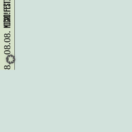
MICRO!FESTIVAL 2026
07.08. - 08.08.
Du möchtest alle Neuigkeiten aus
der Kreativwirtschaft per
Newsletter erhalten?
Melde Dich
HIER
an!
IMPRESSUM
DATENSCHUTZ