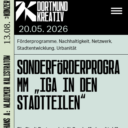
13.08.
20.05. 2026
Förderprogramme
,
Nachhaltigkeit
,
Netzwerk
,
Stadtentwicklung
,
Urbanität
SONDERFÖRDERPROGRA
HANS A: WLADIMIR KALISTRATOW
MM „IGA IN DEN
STADTTEILEN“