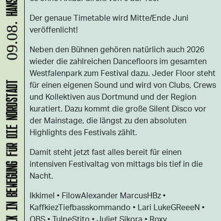
Der genaue Timetable wird Mitte/Ende Juni
09.08.
veröffenlicht!
Neben den Bühnen gehören natürlich auch 2026
wieder die zahlreichen Dancefloors im gesamten
Westfalenpark zum Festival dazu. Jeder Floor steht
für einen eigenen Sound und wird von Clubs, Crews
KLANG-ENTFALTER – MUSIK IN BEWEGUNG FÜR DIE NORDSTADT
und Kollektiven aus Dortmund und der Region
kuratiert. Dazu kommt die große Silent Disco vor
der Mainstage, die längst zu den absoluten
Highlights des Festivals zählt.
Damit steht jetzt fast alles bereit für einen
intensiven Festivaltag von mittags bis tief in die
Nacht.
Ikkimel • FilowAlexander MarcusHBz •
KaffkiezTiefbasskommando • Lari LukeGReeeN •
OBS • TulpeStito • Juliet Sikora • Roxy