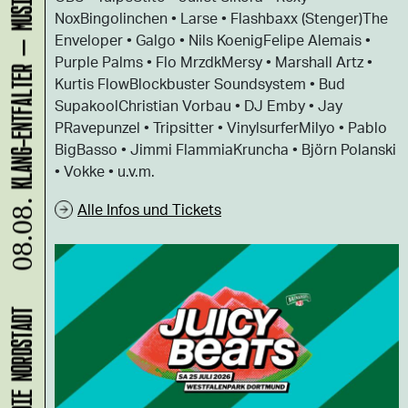
NoxBingolinchen • Larse • Flashbaxx (Stenger)The
Enveloper • Galgo • Nils KoenigFelipe Alemais •
Purple Palms • Flo MrzdkMersy • Marshall Artz •
Kurtis FlowBlockbuster Soundsystem • Bud
SupakoolChristian Vorbau • DJ Emby • Jay
PRavepunzel • Tripsitter • VinylsurferMilyo • Pablo
BigBasso • Jimmi FlammiaKruncha • Björn Polanski
• Vokke • u.v.m.
Alle Infos und Tickets
08.08.