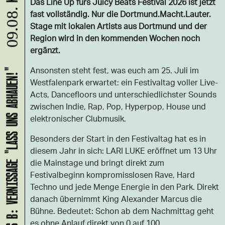
Das Line Up fürs Juicy Beats Festival 2026 ist jetzt
09.08.
fast vollständig. Nur die Dortmund.Macht.Lauter.
Stage mit lokalen Artists aus Dortmund und der
Region wird in den kommenden Wochen noch
ergänzt.
Ansonsten steht fest, was euch am 25. Juli im
HANS B: VERNISSAGE "LASS UNS ABHAUEN!"
Westfalenpark erwartet: ein Festivaltag voller Live-
Acts, Dancefloors und unterschiedlichster Sounds
zwischen Indie, Rap, Pop, Hyperpop, House und
elektronischer Clubmusik.
Besonders der Start in den Festivaltag hat es in
diesem Jahr in sich: LARI LUKE eröffnet um 13 Uhr
die Mainstage und bringt direkt zum
Festivalbeginn kompromisslosen Rave, Hard
Techno und jede Menge Energie in den Park. Direkt
danach übernimmt King Alexander Marcus die
Bühne. Bedeutet: Schon ab dem Nachmittag geht
es ohne Anlauf direkt von 0 auf 100.