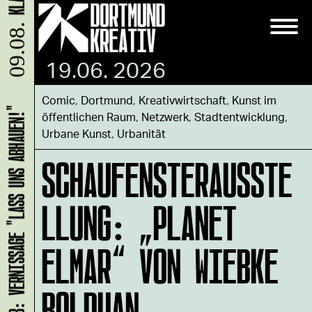
09.08.
19.06. 2026
Comic
,
Dortmund
,
Kreativwirtschaft
,
Kunst im
HANS B: VERNISSAGE "LASS UNS ABHAUEN!"
öffentlichen Raum
,
Netzwerk
,
Stadtentwicklung
,
Urbane Kunst
,
Urbanität
SCHAUFENSTERAUSSTE
LLUNG: „PLANET
ELMAR“ VON WIEBKE
BOLDUAN