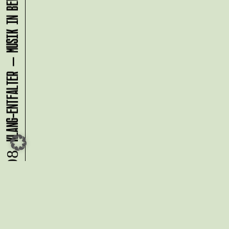
KLANG-ENTFALTER – MUSIK IN BEWEGUNG FÜR DIE NORDSTADT
09.08.
Du möchtest alle Neuigkeiten aus
der Kreativwirtschaft per
Newsletter erhalten?
Melde Dich
HIER
an!