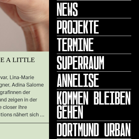
NEWS
PROJEKTE
TERMINE
SUPERRAUM
E A LITTLE
ANNELISE
var, Lina-Marie
gner, Adina Salome
KOMMEN BLEIBEN
grafinnen der
d zeigen in der
GEHEN
e closer ihre
ctions nähert sich …
DORTMUND URBAN