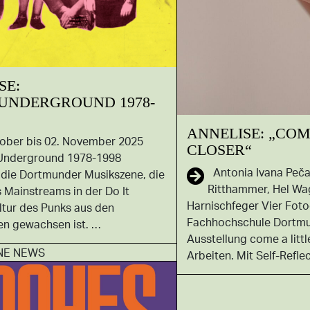
SE:
UNDERGROUND 1978-
ANNELISE: „COM
tober bis 02. November 2025
CLOSER“
nderground 1978-1998
Antonia Ivana Peča
 die Dortmunder Musikszene, die
Ritthammer, Hel Wa
 Mainstreams in der Do It
Harnischfeger Vier Foto
ltur des Punks aus den
Fachhochschule Dortmun
en gewachsen ist. …
Ausstellung come a littl
NE NEWS
Arbeiten. Mit Self-Refle