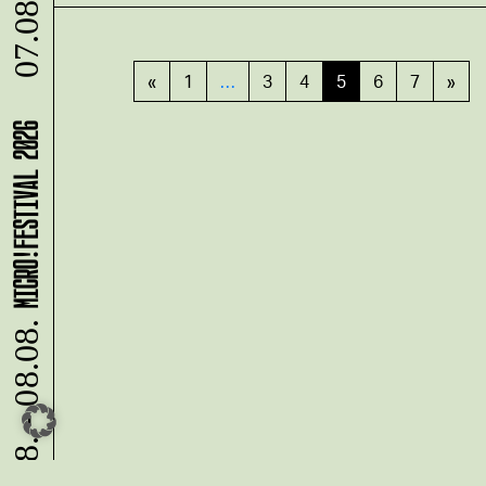
07.08.
«
1
…
3
4
5
6
7
»
MICRO!FESTIVAL 2026
07.08. - 08.08.
Du möchtest alle Neuigkeiten aus