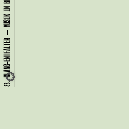
KLANG-ENTFALTER – MUSIK IN BEWEGUNG FÜR DIE NORDSTADT
07.08.
Du möchtest alle Neuigkeiten aus
der Kreativwirtschaft per
Newsletter erhalten?
Melde Dich
HIER
an!