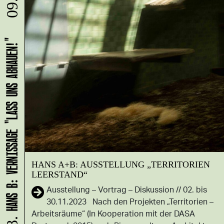
09.08.
HANS B: VERNISSAGE "LASS UNS ABHAUEN!"
HANS A+B: AUSSTELLUNG „TERRITORIEN
LEERSTAND“
Ausstellung – Vortrag – Diskussion // 02. bis
30.11.2023 Nach den Projekten „Territorien –
Arbeitsräume“ (In Kooperation mit der DASA