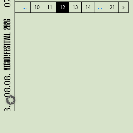
07.08.
«
1
…
10
11
12
13
14
…
21
»
MICRO!FESTIVAL 2026
07.08. - 08.08.
Du möchtest alle Neuigkeiten aus
der Kreativwirtschaft per