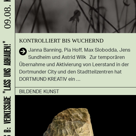
09.08.
KONTROLLIERT BIS WUCHERND
HANS B: VERNISSAGE "LASS UNS ABHAUEN!"
Janna Banning, Pia Hoff, Max Slobodda, Jens
Sundheim und Astrid Wilk Zur temporären
Übernahme und Aktivierung von Leerstand in der
Dortmunder City und den Stadtteilzentren hat
DORTMUND KREATIV ein …
BILDENDE KUNST