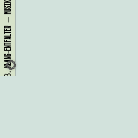
08.08.
Du möchtest alle Neuigkeiten aus
der Kreativwirtschaft per
Newsletter erhalten?
Melde Dich
HIER
an!
IMPRESSUM
DATENSCHUTZ