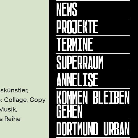
NEWS
PROJEKTE
TERMINE
SUPERRAUM
ANNELISE
KOMMEN BLEIBEN
nskünstler,
: Collage, Copy
GEHEN
Musik,
s Reihe
DORTMUND URBAN