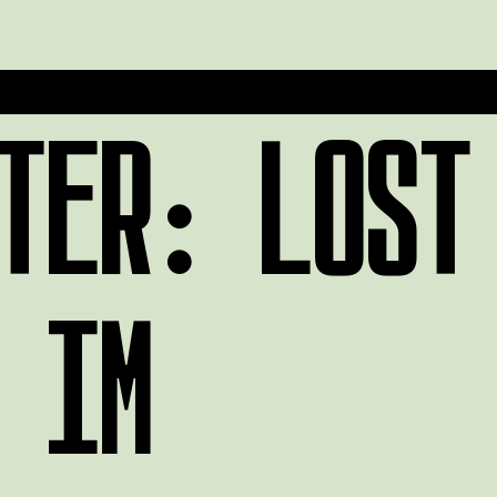
TER: LOST
 IM