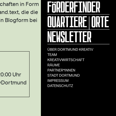
FÖRDERFINDER
chaften in Form
nd.text, die die
QUARTIERE|ORTE
in Blogform bei
NEWSLETTER
ÜBER DORTMUND KREATIV
TEAM
KREATIVWIRTSCHAFT
RÄUME
PARTNER*INNEN
20:00 Uhr
STADT DORTMUND
IMPRESSUM
 vDortmund
DATENSCHUTZ