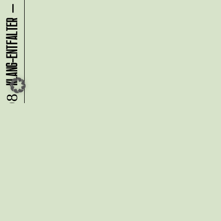
08.08.
Du möchtest alle Neuigkeiten aus
der Kreativwirtschaft per
Newsletter erhalten?
Melde Dich
HIER
an!
IMPRESSUM
DATENSCHUTZ