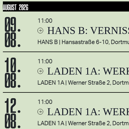
AUGUST 2026
09.
11:00
HANS B: VERNIS
08.
HANS B
Hansastraße 6-10, Dortm
10.
11:00
LADEN 1A: WER
08.
LADEN 1A
Werner Straße 2, Dort
12.
11:00
LADEN 1A: WER
08.
LADEN 1A
Werner Straße 2, Dort