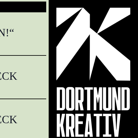
N!“
ECK
DORTMUND
KREATIV
ECK