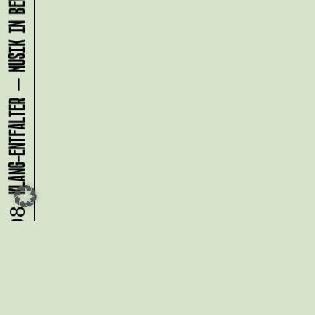
KLANG-ENTFALTER – MUSIK IN BEWEGUNG FÜR DIE NORDSTADT
08.08.
Du möchtest alle Neuigkeiten aus
der Kreativwirtschaft per
Newsletter erhalten?
Melde Dich
HIER
an!