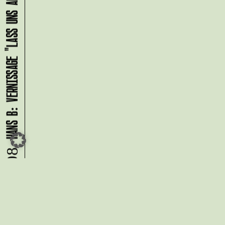
HANS B: VERNISSAGE "LASS UNS ABHAUEN!"
09.08.
Du möchtest alle Neuigkeiten aus
der Kreativwirtschaft per
Newsletter erhalten?
Melde Dich
HIER
an!