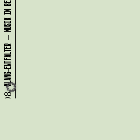
KLANG-ENTFALTER – MUSIK IN BEWEGUNG FÜR DIE NORDSTADT
08.08.
Du möchtest alle Neuigkeiten aus
der Kreativwirtschaft per
Newsletter erhalten?
Melde Dich
HIER
an!