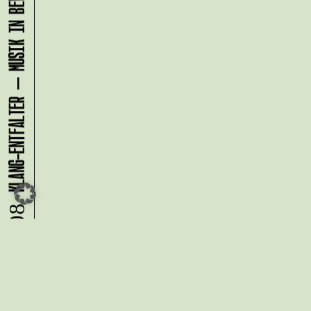
KLANG-ENTFALTER – MUSIK IN BEWEGUNG FÜR DIE NORDSTADT
07.08.
Du möchtest alle Neuigkeiten aus
der Kreativwirtschaft per
Newsletter erhalten?
Melde Dich
HIER
an!