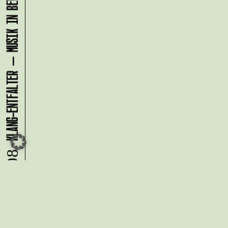
KLANG-ENTFALTER – MUSIK IN BEWEGUNG FÜR DIE NORDSTADT
08.08.
Du möchtest alle Neuigkeiten aus
der Kreativwirtschaft per
Newsletter erhalten?
Melde Dich
HIER
an!