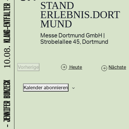
STAND
ERLEBNIS.DORT
MUND
Messe Dortmund GmbH
Strobelallee 45, Dortmund
10.08.
V
Vorherige
Heute
Nächste
V
e
e
r
Kalender abonnieren
r
a
a
n
n
s
s
t
t
a
a
l
l
t