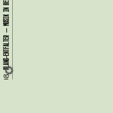
KLANG-ENTFALTER – MUSIK IN BEWEGUNG FÜR DIE NORDSTADT
07.08.
Du möchtest alle Neuigkeiten aus
der Kreativwirtschaft per
Newsletter erhalten?
Melde Dich
HIER
an!