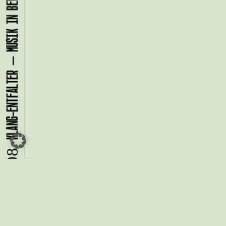
KLANG-ENTFALTER – MUSIK IN BEWEGUNG FÜR DIE NORDSTADT
07.08.
Du möchtest alle Neuigkeiten aus
der Kreativwirtschaft per
Newsletter erhalten?
Melde Dich
HIER
an!