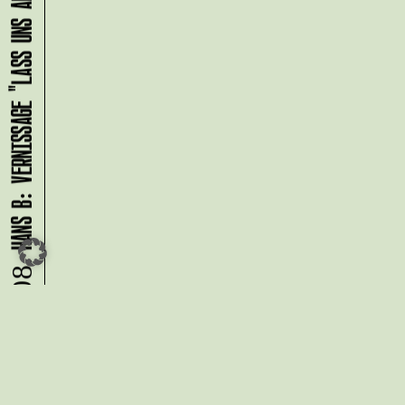
HANS B: VERNISSAGE "LASS UNS ABHAUEN!"
09.08.
Du möchtest alle Neuigkeiten aus
der Kreativwirtschaft per
Newsletter erhalten?
Melde Dich
HIER
an!