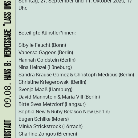
HANS B: VERNISSAGE "LASS UNS ABHAUEN!"
Sonntag, 27. September und 11. Oktober 2020, 17
Uhr.
Beteiligte Künstler*innen:
Sibylle Feucht (Bonn)
Vanessa Gageos (Berlin)
Hannah Goldstein (Berlin)
Nina Heinzel (Lüneburg)
Sandra Krause Gomez & Christoph Medicus (Berlin)
Christine Kriegerowski (Berlin)
09.08.
Svenja Maaß (Hamburg)
David Mannstein & Maria Vill (Berlin)
Birte Svea Metzdorf (Langsur)
Sophia New & Ruby Belasco New (Berlin)
Eugen Schilke (Moers)
Minka Strickstrock (Lörrach)
Charline Zongos (Bremen)