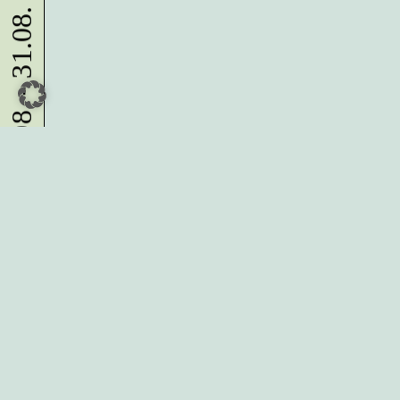
10.08. - 31.08.
Du möchtest alle Neuigkeiten aus
der Kreativwirtschaft per
Newsletter erhalten?
Melde Dich
HIER
an!
IMPRESSUM
DATENSCHUTZ