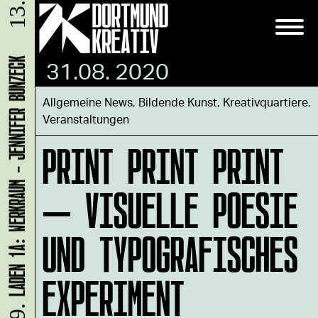
31.08. 2020
LADEN 1A: WERKRAUM - JENNIFER BUNZECK
Allgemeine News
,
Bildende Kunst
,
Kreativquartiere
,
Veranstaltungen
PRINT PRINT PRINT
– VISUELLE POESIE
UND TYPOGRAFISCHES
EXPERIMENT