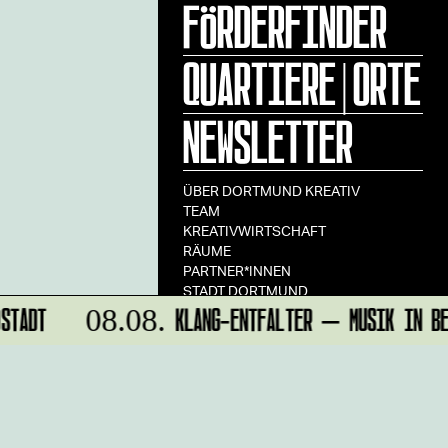
FÖRDERFINDER
QUARTIERE|ORTE
NEWSLETTER
ÜBER DORTMUND KREATIV
TEAM
KREATIVWIRTSCHAFT
RÄUME
PARTNER*INNEN
STADT DORTMUND
STADT
KLANG-ENTFALTER – MUSIK IN BEW
IMPRESSUM
08.08.
DATENSCHUTZ