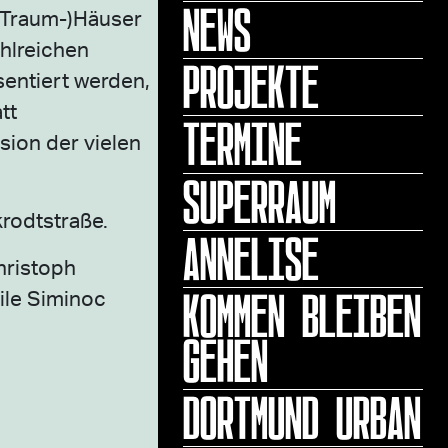
NEWS
 (Traum-)Häuser
hlreichen
PROJEKTE
sentiert werden,
tt
TERMINE
sion der vielen
SUPERRAUM
rodtstraße.
ANNELISE
hristoph
KOMMEN BLEIBEN
ile Siminoc
GEHEN
DORTMUND URBAN