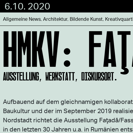
6.10. 2020
HMKV: FAŢ
Allgemeine News
,
Architektur
,
Bildende Kunst
,
Kreativquart
AUSSTELLUNG, WERKSTATT, DISKURSORT.
Aufbauend auf dem gleichnamigen kollaborati
Baukultur und der im September 2019 realisi
Nordstadt richtet die Ausstellung Faţadă/Fas
in den letzten 30 Jahren u.a. in Rumänien ent