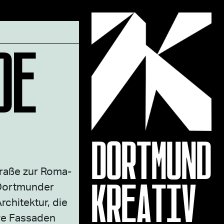
DE
DORTMUND
traße zur Roma-
KREATIV
 Dortmunder
chitektur, die
ive Fassaden